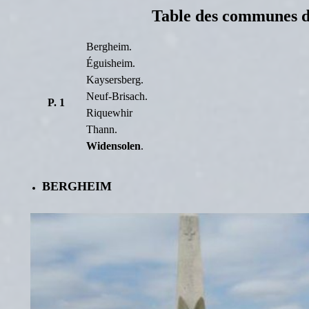
Table des c
ommune
s 
Bergheim.
Éguisheim.
Kaysersberg.
Neuf-Brisach.
P. 1
Riquewhir
Thann.
Widensolen
.
BERGHEIM