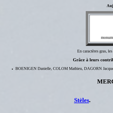
Auj
monume
En caractères gras, le
Grâce à leurs contrib
BOENIGEN Danielle, COLOM Mathieu, DAGORN Jacqueline
MERCI
Stèles
.